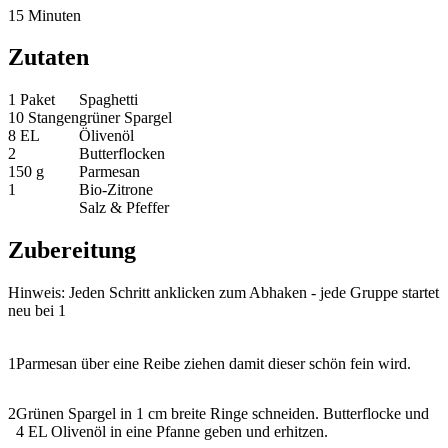
15 Minuten
Zutaten
1 Paket
Spaghetti
10 Stangen
grüner Spargel
8 EL
Ölivenöl
2
Butterflocken
150 g
Parmesan
1
Bio-Zitrone
Salz & Pfeffer
Zubereitung
Hinweis: Jeden Schritt anklicken zum Abhaken - jede Gruppe startet
neu bei 1
1
Parmesan über eine Reibe ziehen damit dieser schön fein wird.
2
Grünen Spargel in 1 cm breite Ringe schneiden. Butterflocke und
4 EL Olivenöl in eine Pfanne geben und erhitzen.