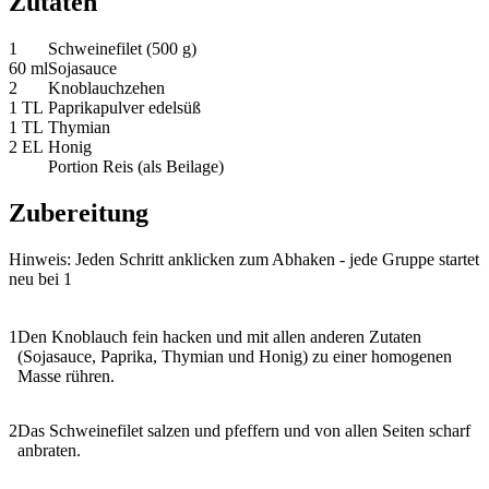
Zutaten
1
Schweinefilet
(500 g)
60 ml
Sojasauce
2
Knoblauchzehen
1 TL
Paprikapulver edelsüß
1 TL
Thymian
2 EL
Honig
Portion Reis
(als Beilage)
Zubereitung
Hinweis: Jeden Schritt anklicken zum Abhaken - jede Gruppe startet
neu bei 1
1
Den Knoblauch fein hacken und mit allen anderen Zutaten
(Sojasauce, Paprika, Thymian und Honig) zu einer homogenen
Masse rühren.
2
Das Schweinefilet salzen und pfeffern und von allen Seiten scharf
anbraten.